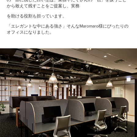
から敢えて残すこと
をご提
案
し、
実務
を助ける役割も担っています。
「エレガントな中にある
強さ」そんなMaromaro様にぴったり
の
オフィスになりました。