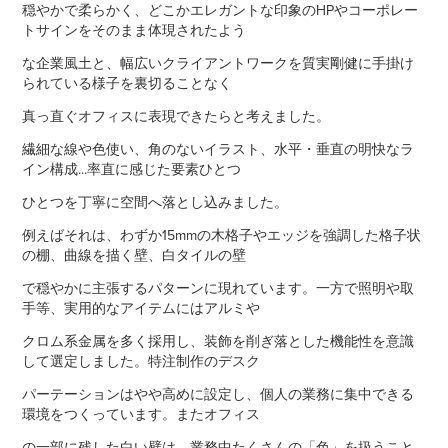
穏やかで柔らかく、どこかエレガントな印象のHPやコーポレー
トサインをそのまま体現されたよう
な企業風土と、幅広いクライアントワークを質実剛健に手掛け
られている様子
を裏切ることなく
真っ直ぐオフィスに表現できたらと考えました。
繊細な線や色使い、角のないイラスト、水平・垂直の明快なラ
イン構成...率直に感じた要素ひとつ
ひとつを丁寧に空間へ落とし込みました。
例えばそれは、わずか15mmの木格子やエッジを強調した格子状
の棚、曲線を描く壁、白タイルの
壁
で穏やかに
主張するパターンに現れています。一方で照明や取
手等、実用的なアイテムにはアルミや
クロム系
金属を多く採用し、装飾を削ぎ落とした機能性を意識
して選定しました。特注制作のデスク
パーテーションはやや高めに設定し、個人の業務に集中できる
環境をつくっています。また
オフィス
の一部に残した白い壁は、業務中たくさんの「色」を扱うこと