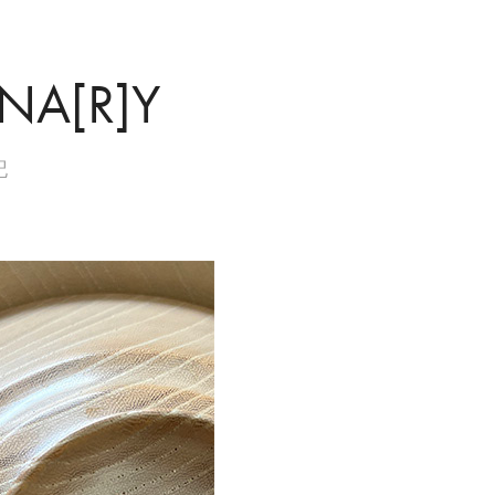
NA[R]Y
記