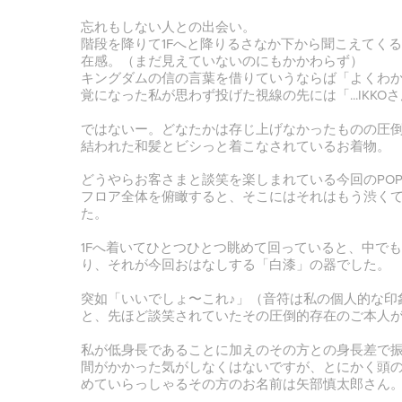
忘れもしない人との出会い。
階段を降りて1Fへと降りるさなか下から聞こえてく
在感。（まだ見えていないのにもかかわらず）
キングダムの信の言葉を借りていうならば「よくわ
覚になった私が思わず投げた視線の先には「...IKKOさん
ではないー。どなたかは存じ上げなかったものの圧
結われた和髪とビシっと着こなされているお着物。
どうやらお客さまと談笑を楽しまれている今回のPOP
フロア全体を俯瞰すると、そこにはそれはもう渋く
た。
1Fへ着いてひとつひとつ眺めて回っていると、中で
り、それが今回おはなしする「白漆」の器でした。
突如「いいでしょ〜これ♪」（音符は私の個人的な印
と、先ほど談笑されていたその圧倒的存在のご本人
私が低身長であることに加えのその方との身長差で
間がかかった気がしなくはないですが、とにかく頭
めていらっしゃるその方のお名前は矢部慎太郎さん