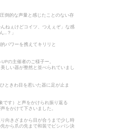
る圧倒的な声量と感じたことのない存
かんねぇけどコイツ、つえぇぞ」な感
...？」
倒的パワーを携えてキリリと
-UPの主催者のご様子ー。
て美しい器が整然と並べられていまし
もひときわ目を惹いた器に足が止ま
象です）と声をかけられ振り返る
が声をかけて下さいました。
振り向きざまから目が合うまで少し時
の先から爪の先まで和装でビシバシ決
。