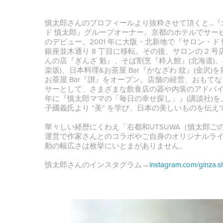
慎太郎さんのプロフィールより抜粋させて頂くと...
ド 慎太郎』グループオーナー。京都のホテルでサー
のデビュー。2001 年に大阪・北新地で『サロン・ド 
銀座並木通り 8 丁目に移転。その後、サロンの 2 号
んの店『ぎんざ 魁』、そば割烹『粋人館』(北海道)、
楽坂)、日本料理&お茶屋 Bar『かなざわ 紋』(金沢)を
お茶屋 Bar『讃』をオープン。店舗の経営、おもて
サーとして、さまざまな飲食店の器や内装のアドバイザ
年に『慎太郎ママの「毎日の幸せ探し」』(講談社)を
子國義氏より “美” を学び、日本の美しいものを伝
華々しい経歴にくわえ「右都和UTSUWA（慎太郎ご
運営で作家さんとのコラボやご自身のオリジナルラ
動の幅広さは枚挙にいとまがありません。
慎太郎さんのインスタグラム→
instagram.com/ginza.sh