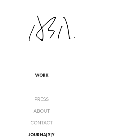
WORK
PRESS
ABOUT
CONTACT
JOURNA[R]Y