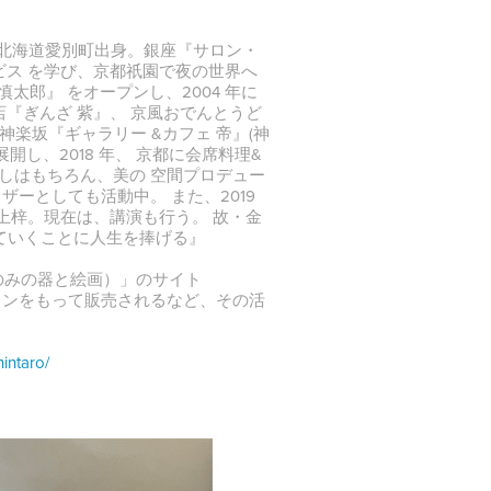
『北海道愛別町出身。銀座『サロン・
ビス を学び、京都祇園で夜の世界へ
慎太郎』 をオープンし、2004 年に
店『ぎんざ 紫』、 京風おでんとうど
神楽坂『ギャラリー &カフェ 帝』(神
展開し、2018 年、 京都に会席料理&
なしはもちろん、美の 空間プロデュー
ーとしても活動中。 また、2019
上梓。現在は、講演も行う。 故・金
えていくことに人生を捧げる』
のみの器と絵画）」のサイト
インをもって販売されるなど、その活
intaro/