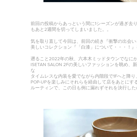
前回の投稿からあっという間に1シーズンが過ぎ去り
もあと2週間を切ってしまいました。。
気を取り直して今回は、前回の続き『衝撃の出会い
美しいコレクション『「白漆」について・・・！』
遡ること2022年の秋、六本木ミッドタウンでなに
ISETAN SALON 2Fの美しいファッションを眺
な
タイムレスな内装を愛でながら内階段で1Fへと降
POP-UPを楽しみにそれらを経由して店をあとに
ルーティンで、この日も例に漏れずそれを決行した